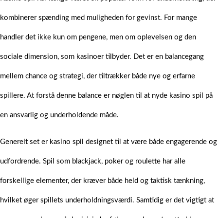
kombinerer spænding med muligheden for gevinst. For mange
handler det ikke kun om pengene, men om oplevelsen og den
sociale dimension, som kasinoer tilbyder. Det er en balancegang
mellem chance og strategi, der tiltrækker både nye og erfarne
spillere. At forstå denne balance er nøglen til at nyde kasino spil på
en ansvarlig og underholdende måde.
Generelt set er kasino spil designet til at være både engagerende og
udfordrende. Spil som blackjack, poker og roulette har alle
forskellige elementer, der kræver både held og taktisk tænkning,
hvilket øger spillets underholdningsværdi. Samtidig er det vigtigt at