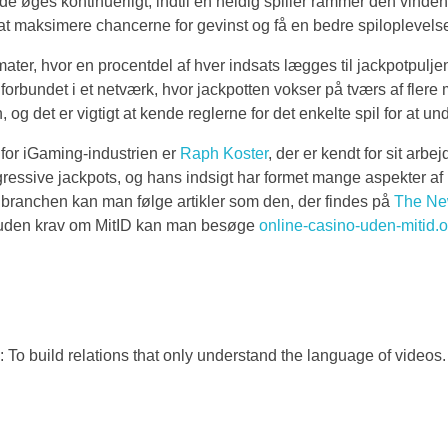
at de øges kontinuerligt, indtil en heldig spiller rammer den vin
r at maksimere chancerne for gevinst og få en bedre spiloplevels
mater, hvor en procentdel af hver indsats lægges til jackpotpulje
forbundet i et netværk, hvor jackpotten vokser på tværs af flere
og det er vigtigt at kende reglerne for det enkelte spil for at un
 for iGaming-industrien er
Raph Koster
, der er kendt for sit arbe
ogressive jackpots, og hans indsigt har formet mange aspekter a
 branchen kan man følge artikler som den, der findes på
The Ne
il uden krav om MitID kan man besøge
online-casino-uden-mitid.o
o build relations that only understand the language of videos.