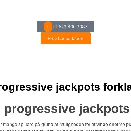
+1 623 400 3987
Free Consultation
ogressive jackpots forkla
 progressive jackpots 
er mange spillere på grund af muligheden for at vinde enorme p