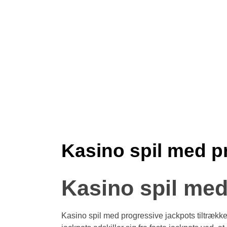
Kasino spil med pr
Kasino spil med
Kasino spil med progressive jackpots tiltrækk