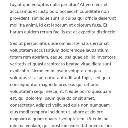
fugiat quo voluptas nulla pariatur? At vero eos et
accusamus et iusto odio occaecati cupiditate non
provident, similique sunt in culpa qui officia deserunt
mollitia animi, id est laborum et dolorum fuga. Et
harum quidem rerum facilis est et expedita distinctio.
Sed ut perspiciatis unde omnis iste natus error sit
voluptatem accusantium doloremque laudantium,
totam rem aperiam, eaque ipsa quae ab illo inventore
veritatis et quasi architecto beatae vitae dicta sunt
explicabo. Nemo enim ipsam voluptatem quia
voluptas sit aspernatur aut odit aut fugit, sed quia
consequuntur magni dolores eos qui ratione
voluptatem sequi nesciunt. Neque porro quisquam
est, qui dolorem ipsum quia dolor sit amet,
consectetur, adipisci velit, sed quia non numquam
eius modi tempora incidunt ut labore et dolore
magnam aliquam quaerat voluptatem. Ut enim ad
minima veniam, quis nostrum exercitationem ullam