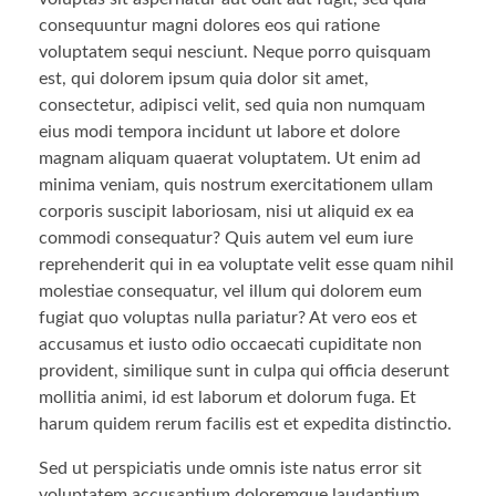
consequuntur magni dolores eos qui ratione
voluptatem sequi nesciunt. Neque porro quisquam
est, qui dolorem ipsum quia dolor sit amet,
consectetur, adipisci velit, sed quia non numquam
eius modi tempora incidunt ut labore et dolore
magnam aliquam quaerat voluptatem. Ut enim ad
minima veniam, quis nostrum exercitationem ullam
corporis suscipit laboriosam, nisi ut aliquid ex ea
commodi consequatur? Quis autem vel eum iure
reprehenderit qui in ea voluptate velit esse quam nihil
molestiae consequatur, vel illum qui dolorem eum
fugiat quo voluptas nulla pariatur? At vero eos et
accusamus et iusto odio occaecati cupiditate non
provident, similique sunt in culpa qui officia deserunt
mollitia animi, id est laborum et dolorum fuga. Et
harum quidem rerum facilis est et expedita distinctio.
Sed ut perspiciatis unde omnis iste natus error sit
voluptatem accusantium doloremque laudantium,