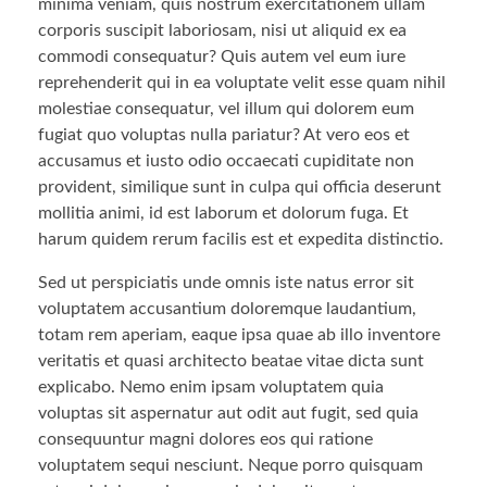
minima veniam, quis nostrum exercitationem ullam
corporis suscipit laboriosam, nisi ut aliquid ex ea
commodi consequatur? Quis autem vel eum iure
reprehenderit qui in ea voluptate velit esse quam nihil
molestiae consequatur, vel illum qui dolorem eum
fugiat quo voluptas nulla pariatur? At vero eos et
accusamus et iusto odio occaecati cupiditate non
provident, similique sunt in culpa qui officia deserunt
mollitia animi, id est laborum et dolorum fuga. Et
harum quidem rerum facilis est et expedita distinctio.
Sed ut perspiciatis unde omnis iste natus error sit
voluptatem accusantium doloremque laudantium,
totam rem aperiam, eaque ipsa quae ab illo inventore
veritatis et quasi architecto beatae vitae dicta sunt
explicabo. Nemo enim ipsam voluptatem quia
voluptas sit aspernatur aut odit aut fugit, sed quia
consequuntur magni dolores eos qui ratione
voluptatem sequi nesciunt. Neque porro quisquam