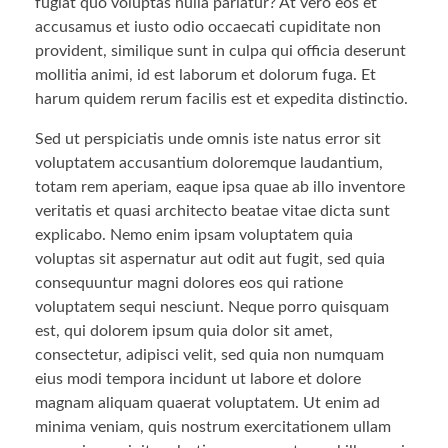
fugiat quo voluptas nulla pariatur? At vero eos et
accusamus et iusto odio occaecati cupiditate non
provident, similique sunt in culpa qui officia deserunt
mollitia animi, id est laborum et dolorum fuga. Et
harum quidem rerum facilis est et expedita distinctio.
Sed ut perspiciatis unde omnis iste natus error sit
voluptatem accusantium doloremque laudantium,
totam rem aperiam, eaque ipsa quae ab illo inventore
veritatis et quasi architecto beatae vitae dicta sunt
explicabo. Nemo enim ipsam voluptatem quia
voluptas sit aspernatur aut odit aut fugit, sed quia
consequuntur magni dolores eos qui ratione
voluptatem sequi nesciunt. Neque porro quisquam
est, qui dolorem ipsum quia dolor sit amet,
consectetur, adipisci velit, sed quia non numquam
eius modi tempora incidunt ut labore et dolore
magnam aliquam quaerat voluptatem. Ut enim ad
minima veniam, quis nostrum exercitationem ullam