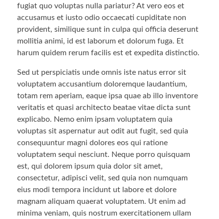
fugiat quo voluptas nulla pariatur? At vero eos et
accusamus et iusto odio occaecati cupiditate non
provident, similique sunt in culpa qui officia deserunt
mollitia animi, id est laborum et dolorum fuga. Et
harum quidem rerum facilis est et expedita distinctio.
Sed ut perspiciatis unde omnis iste natus error sit
voluptatem accusantium doloremque laudantium,
totam rem aperiam, eaque ipsa quae ab illo inventore
veritatis et quasi architecto beatae vitae dicta sunt
explicabo. Nemo enim ipsam voluptatem quia
voluptas sit aspernatur aut odit aut fugit, sed quia
consequuntur magni dolores eos qui ratione
voluptatem sequi nesciunt. Neque porro quisquam
est, qui dolorem ipsum quia dolor sit amet,
consectetur, adipisci velit, sed quia non numquam
eius modi tempora incidunt ut labore et dolore
magnam aliquam quaerat voluptatem. Ut enim ad
minima veniam, quis nostrum exercitationem ullam