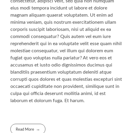
consectetur, adipisci velit, sed quia non numquam
eius modi tempora incidunt ut labore et dolore
magnam aliquam quaerat voluptatem. Ut enim ad
minima veniam, quis nostrum exercitationem ullam
corporis suscipit laboriosam, nisi ut aliquid ex ea
commodi consequatur? Quis autem vel eum iure
reprehenderit qui in ea voluptate velit esse quam nihil
molestiae consequatur, vel illum qui dolorem eum
fugiat quo voluptas nulla pariatur? At vero eos et
accusamus et iusto odio dignissimos ducimus qui
blanditiis praesentium voluptatum deleniti atque
corrupti quos dolores et quas molestias excepturi sint
occaecati cupiditate non provident, similique sunt in
culpa qui officia deserunt mollitia animi, id est
laborum et dolorum fuga. Et harum.
Read More