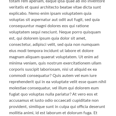
totam rem aperiam, eaque ipsa quae ab illo inventore
veritatis et quasi architecto beatae vitae dicta sunt
explicabo. Nemo enim ipsam voluptatem quia
voluptas sit aspernatur aut odit aut fugit, sed quia
consequuntur magni dolores eos qui ratione
voluptatem sequi nesciunt. Neque porro quisquam
est, qui dolorem ipsum quia dolor sit amet,
consectetur, adipisci velit, sed quia non numquam
eius modi tempora incidunt ut labore et dolore
magnam aliquam quaerat voluptatem. Ut enim ad
minima veniam, quis nostrum exercitationem ullam
corporis suscipit laboriosam, nisi ut aliquid ex ea
commodi consequatur? Quis autem vel eum iure
reprehenderit qui in ea voluptate velit esse quam nihil
molestiae consequatur, vel illum qui dolorem eum
fugiat quo voluptas nulla pariatur? At vero eos et
accusamus et iusto odio occaecati cupiditate non
provident, similique sunt in culpa qui officia deserunt
mollitia animi, id est laborum et dolorum fuga. Et