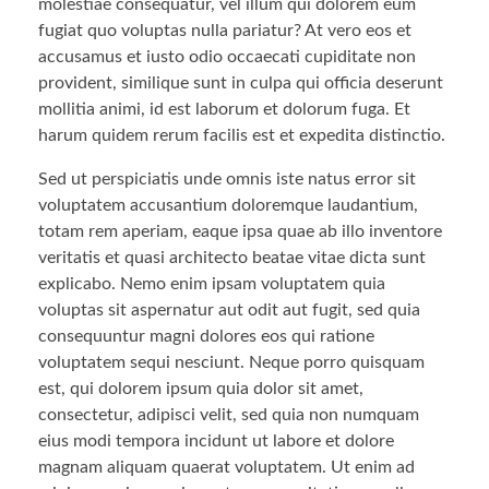
molestiae consequatur, vel illum qui dolorem eum
fugiat quo voluptas nulla pariatur? At vero eos et
accusamus et iusto odio occaecati cupiditate non
provident, similique sunt in culpa qui officia deserunt
mollitia animi, id est laborum et dolorum fuga. Et
harum quidem rerum facilis est et expedita distinctio.
Sed ut perspiciatis unde omnis iste natus error sit
voluptatem accusantium doloremque laudantium,
totam rem aperiam, eaque ipsa quae ab illo inventore
veritatis et quasi architecto beatae vitae dicta sunt
explicabo. Nemo enim ipsam voluptatem quia
voluptas sit aspernatur aut odit aut fugit, sed quia
consequuntur magni dolores eos qui ratione
voluptatem sequi nesciunt. Neque porro quisquam
est, qui dolorem ipsum quia dolor sit amet,
consectetur, adipisci velit, sed quia non numquam
eius modi tempora incidunt ut labore et dolore
magnam aliquam quaerat voluptatem. Ut enim ad