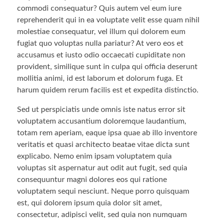
commodi consequatur? Quis autem vel eum iure
reprehenderit qui in ea voluptate velit esse quam nihil
molestiae consequatur, vel illum qui dolorem eum
fugiat quo voluptas nulla pariatur? At vero eos et
accusamus et iusto odio occaecati cupiditate non
provident, similique sunt in culpa qui officia deserunt
mollitia animi, id est laborum et dolorum fuga. Et
harum quidem rerum facilis est et expedita distinctio.
Sed ut perspiciatis unde omnis iste natus error sit
voluptatem accusantium doloremque laudantium,
totam rem aperiam, eaque ipsa quae ab illo inventore
veritatis et quasi architecto beatae vitae dicta sunt
explicabo. Nemo enim ipsam voluptatem quia
voluptas sit aspernatur aut odit aut fugit, sed quia
consequuntur magni dolores eos qui ratione
voluptatem sequi nesciunt. Neque porro quisquam
est, qui dolorem ipsum quia dolor sit amet,
consectetur, adipisci velit, sed quia non numquam