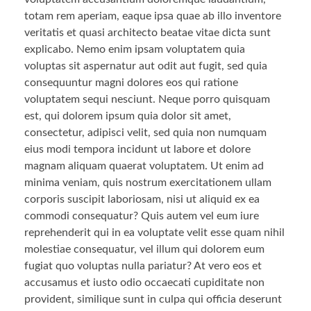
totam rem aperiam, eaque ipsa quae ab illo inventore
veritatis et quasi architecto beatae vitae dicta sunt
explicabo. Nemo enim ipsam voluptatem quia
voluptas sit aspernatur aut odit aut fugit, sed quia
consequuntur magni dolores eos qui ratione
voluptatem sequi nesciunt. Neque porro quisquam
est, qui dolorem ipsum quia dolor sit amet,
consectetur, adipisci velit, sed quia non numquam
eius modi tempora incidunt ut labore et dolore
magnam aliquam quaerat voluptatem. Ut enim ad
minima veniam, quis nostrum exercitationem ullam
corporis suscipit laboriosam, nisi ut aliquid ex ea
commodi consequatur? Quis autem vel eum iure
reprehenderit qui in ea voluptate velit esse quam nihil
molestiae consequatur, vel illum qui dolorem eum
fugiat quo voluptas nulla pariatur? At vero eos et
accusamus et iusto odio occaecati cupiditate non
provident, similique sunt in culpa qui officia deserunt