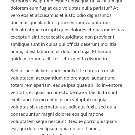
corporis suscipit molestiae consequatur, vel illum qui
dolorem eum fugiat quo voluptas nulla pariatur? At
vero eos et accusamus et iusto odio dignissimos
ducimus qui blanditiis praesentium voluptatum
deleniti atque corrupti quos dolores et quas molestias
excepturi sint occaecati cupiditate non provident,
similique sunt in culpa qui officia deserunt mollitia
animi, id est laborum et dolorum fuga. Et harum
quidem rerum facilis est et expedita distinctio.
Sed ut perspiciatis unde omnis iste natus error sit
voluptatem accusantium doloremque laudantium,
totam rem aperiam, eaque ipsa quae ab illo inventore
veritatis et quasi architecto beatae vitae dicta sunt
explicabo. Nemo enim ipsam voluptatem quia
voluptas sit aspernatur aut odit aut fugit, sed quia
consequuntur magni dolores eos qui ratione
voluptatem sequi nesciunt. Neque porro quisquam
est, qui dolorem ipsum quia dolor sit amet,