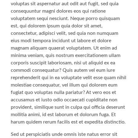
voluptas sit aspernatur aut odit aut fugit, sed quia
consequuntur magni dolores eos qui ratione
voluptatem sequi nesciunt. Neque porro quisquam
est, qui dolorem ipsum quia dolor sit amet,
consectetur, adipisci velit, sed quia non numquam
eius modi tempora incidunt ut labore et dolore
magnam aliquam quaerat voluptatem. Ut enim ad
minima veniam, quis nostrum exercitationem ullam
corporis suscipit laboriosam, nisi ut aliquid ex ea
commodi consequatur? Quis autem vel eum iure
reprehenderit qui in ea voluptate velit esse quam nihil
molestiae consequatur, vel illum qui dolorem eum
fugiat quo voluptas nulla pariatur? At vero eos et
accusamus et iusto odio occaecati cupiditate non
provident, similique sunt in culpa qui officia deserunt
mollitia animi, id est laborum et dolorum fuga. Et
harum quidem rerum facilis est et expedita distinctio.
Sed ut perspiciatis unde omnis iste natus error sit