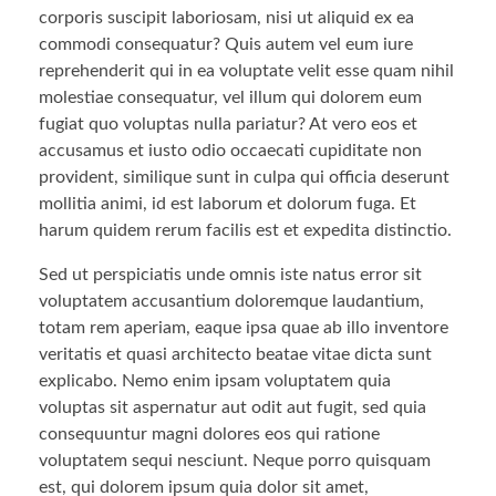
corporis suscipit laboriosam, nisi ut aliquid ex ea
commodi consequatur? Quis autem vel eum iure
reprehenderit qui in ea voluptate velit esse quam nihil
molestiae consequatur, vel illum qui dolorem eum
fugiat quo voluptas nulla pariatur? At vero eos et
accusamus et iusto odio occaecati cupiditate non
provident, similique sunt in culpa qui officia deserunt
mollitia animi, id est laborum et dolorum fuga. Et
harum quidem rerum facilis est et expedita distinctio.
Sed ut perspiciatis unde omnis iste natus error sit
voluptatem accusantium doloremque laudantium,
totam rem aperiam, eaque ipsa quae ab illo inventore
veritatis et quasi architecto beatae vitae dicta sunt
explicabo. Nemo enim ipsam voluptatem quia
voluptas sit aspernatur aut odit aut fugit, sed quia
consequuntur magni dolores eos qui ratione
voluptatem sequi nesciunt. Neque porro quisquam
est, qui dolorem ipsum quia dolor sit amet,